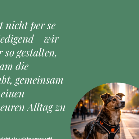
t nicht per se
iedigend - wir
 so gestalten,
eam die
abt, gemeinsam
 einen
euren Alltag zu
nicht als Leistungssport!