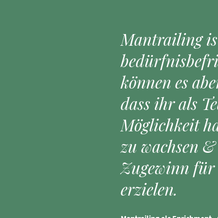
Mantrailing is
bedürfnisbefr
können es aber
dass ihr als T
Möglichkeit h
zu wachsen &
Zugewinn für 
erzielen.
Mantrailing als Enrichment - 