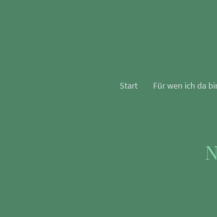
Start
Für wen ich da bi
N